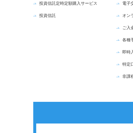
投資信託定時定額購入サービス
電子
投資信託
オン
ご入
各種
即時
特定
非課